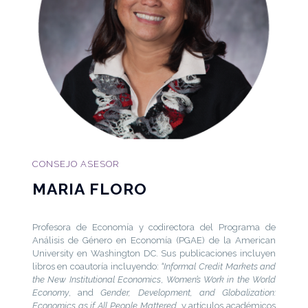
CONSEJO ASESOR
MARIA FLORO
Profesora de Economía y codirectora del Programa de
Análisis de Género en Economía (PGAE) de la American
University en Washington DC. Sus publicaciones incluyen
libros en coautoría incluyendo:
“Informal Credit Markets and
the New Institutional Economics
,
Women’s Work in the World
Economy
, and
Gender, Development, and Globalization:
Economics as if All People Mattered
, y artículos académicos